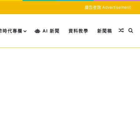
廣告查詢 Advertisement
隨機文
搜
幣時代專欄
AI 新聞
資料教學
新聞稿