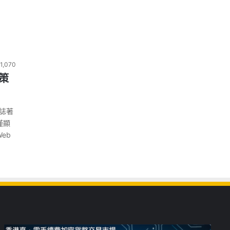
1,070
資策
標誌著
僅顯
eb