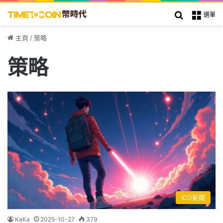
搜索
選單
主頁
/
策略
策略
ICO新聞
KaKa
2025-10-27
379