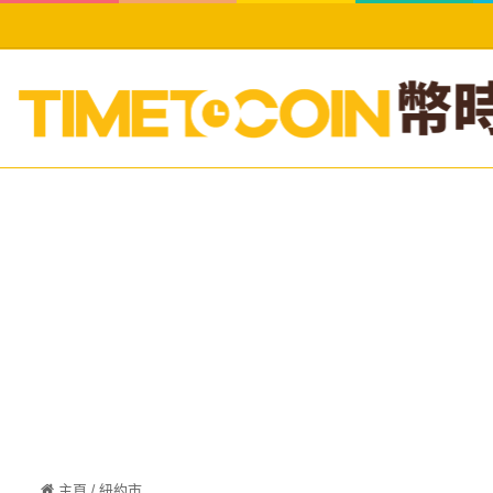
主頁
/
紐約市