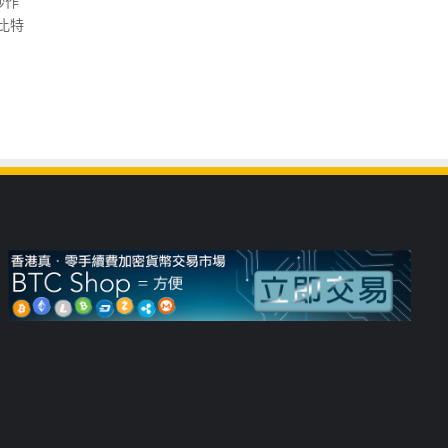
炒作
比特