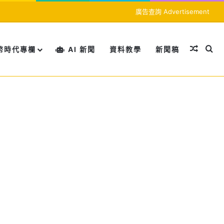
廣告查詢 Advertisement
隨機文
搜
幣時代專欄
AI 新聞
資料教學
新聞稿