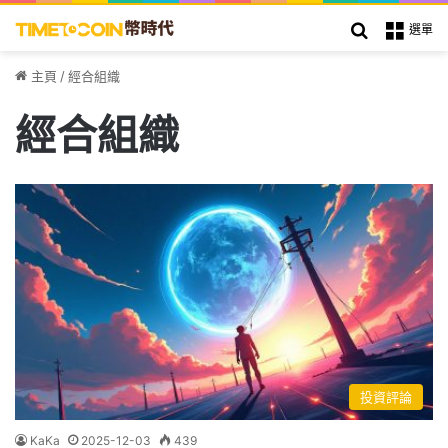
搜索
選單
主頁
/
經合組織
經合組織
投資評論
KaKa
2025-12-03
439