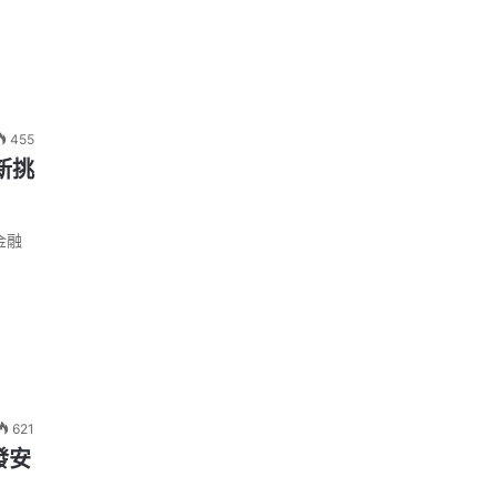
455
新挑
金融
621
發安