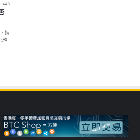
1,448
否
告，指
北韓