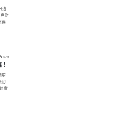
日遭
用戶對
重要
678
竊！
個更
最初
，這實