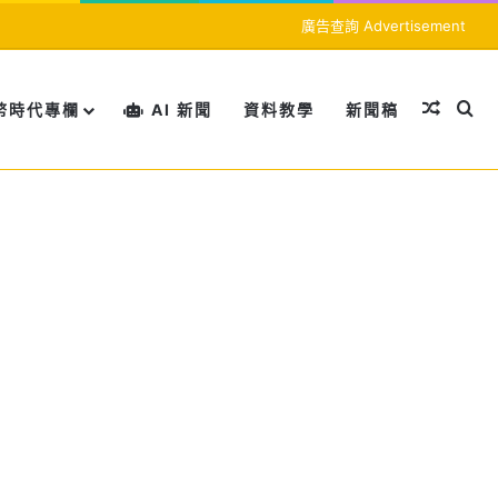
廣告查詢 Advertisement
隨機文
搜
幣時代專欄
AI 新聞
資料教學
新聞稿