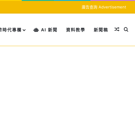
廣告查詢 Advertisement
隨機文
搜
幣時代專欄
AI 新聞
資料教學
新聞稿