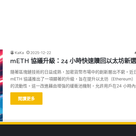
KaKa
2025-12-22
mETH 協議升級：24 小時快速贖回以太坊新
隨著區塊鏈技術的日益成熟，加密貨幣市場中的創新層出不窮。近
mETH 協議推出了一項顯著的升級，旨在提升以太坊（Ethereum
的流動性。這一改進藉由增強的緩衝池機制，允許用戶在24 小時內
閱讀更多