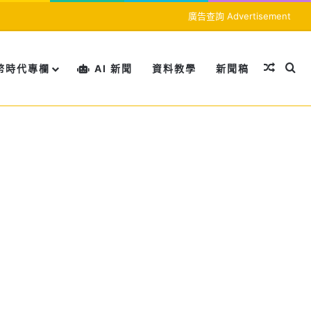
廣告查詢 Advertisement
隨機文
搜
幣時代專欄
AI 新聞
資料教學
新聞稿