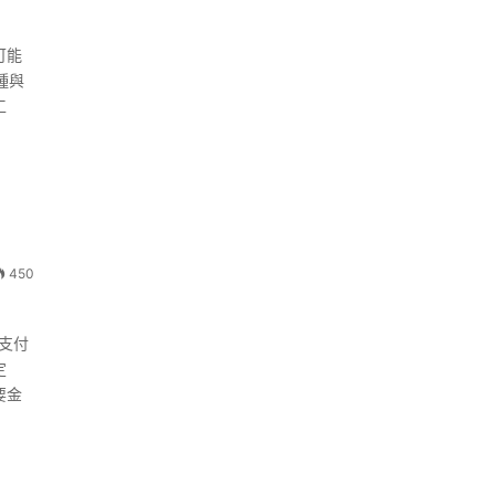
可能
種與
工
450
境支付
定
要金