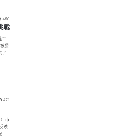
450
挑戰
造金
年被譽
供了
471
O）市
反映
況