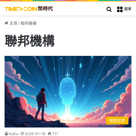
搜索
選單
主頁
/
聯邦機構
聯邦機構
駭客犯罪
KaKa
2026-01-16
711