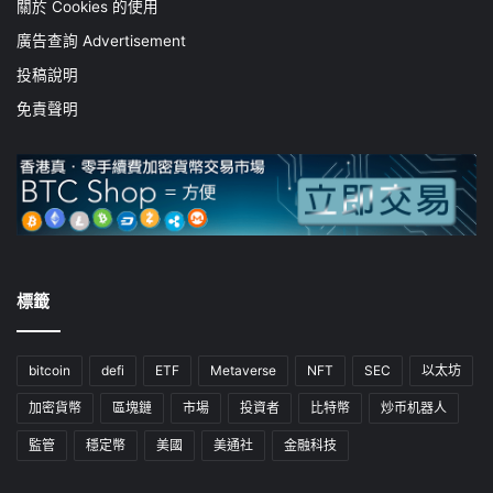
關於 Cookies 的使用
廣告查詢 Advertisement
投稿說明
免責聲明
標籤
bitcoin
defi
ETF
Metaverse
NFT
SEC
以太坊
加密貨幣
區塊鏈
市場
投資者
比特幣
炒币机器人
監管
穩定幣
美國
美通社
金融科技