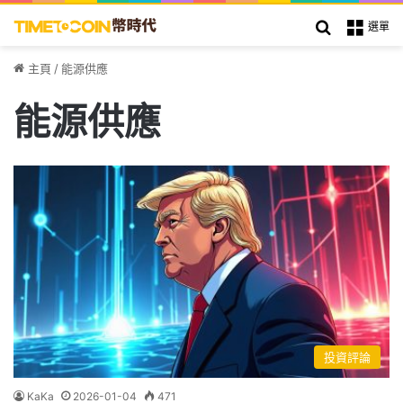
搜索
選單
主頁
/
能源供應
能源供應
投資評論
KaKa
2026-01-04
471