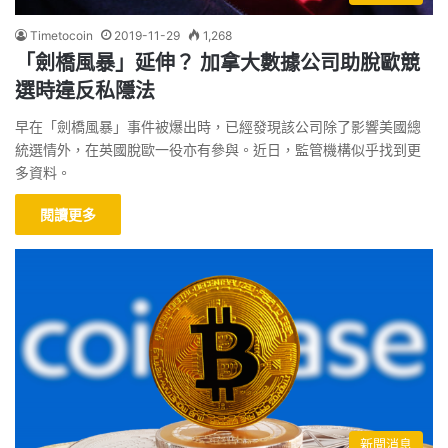
Timetocoin
2019-11-29
1,268
「劍橋風暴」延伸？ 加拿大數據公司助脫歐競
選時違反私隱法
早在「劍橋風暴」事件被爆出時，已經發現該公司除了影響美國總
統選情外，在英國脫歐一役亦有參與。近日，監管機構似乎找到更
多資料。
閱讀更多
新聞消息