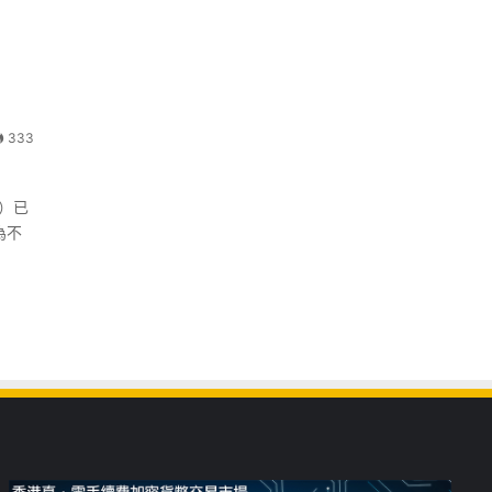
333
g）已
為不