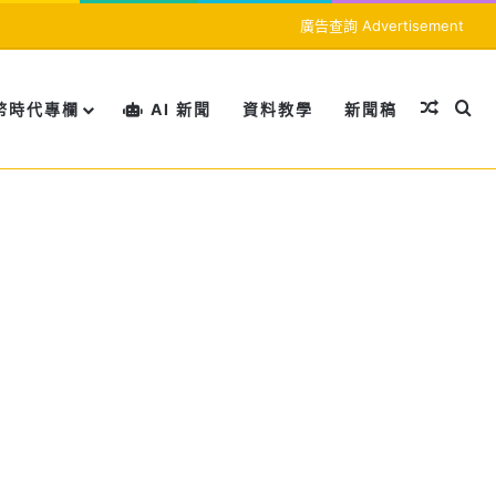
廣告查詢 Advertisement
隨機文
搜
幣時代專欄
AI 新聞
資料教學
新聞稿