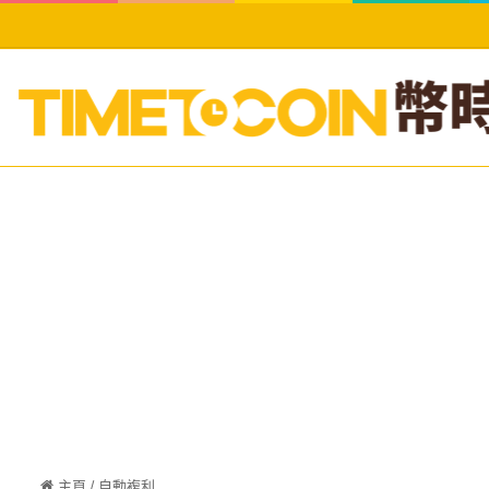
主頁
/
自動複利