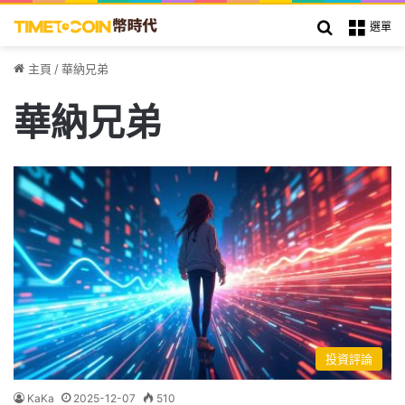
搜索
選單
主頁
/
華納兄弟
華納兄弟
投資評論
KaKa
2025-12-07
510