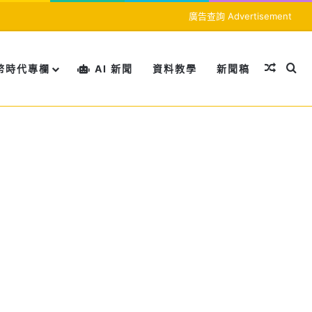
廣告查詢 Advertisement
隨機文
搜
幣時代專欄
AI 新聞
資料教學
新聞稿