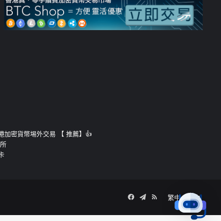
運的香港加密貨幣埸外交易 【 推薦】👍
易所
卡
Facebook
Telegram
RSS
繁中
簡中