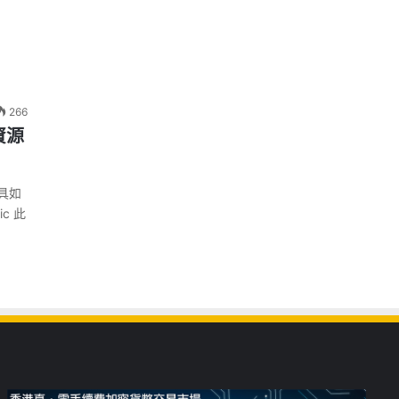
266
資源
工具如
c 此