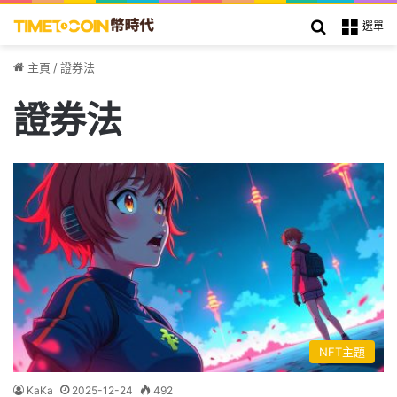
搜索
選單
主頁
/
證券法
證券法
NFT主題
KaKa
2025-12-24
492