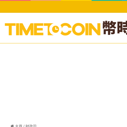
主頁
/
財政司