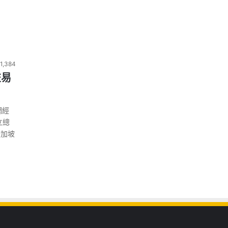
1,384
交易
網經
立總
新加坡