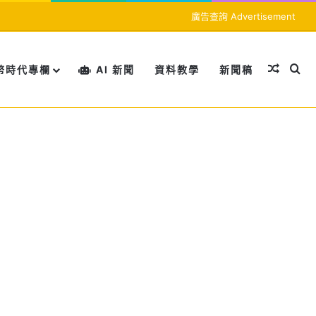
廣告查詢 Advertisement
隨機文
搜
幣時代專欄
AI 新聞
資料教學
新聞稿