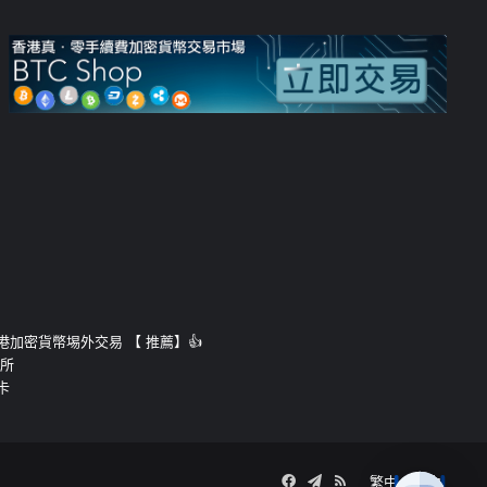
運的香港加密貨幣埸外交易 【 推薦】👍
易所
卡
Facebook
Telegram
RSS
繁中
簡中