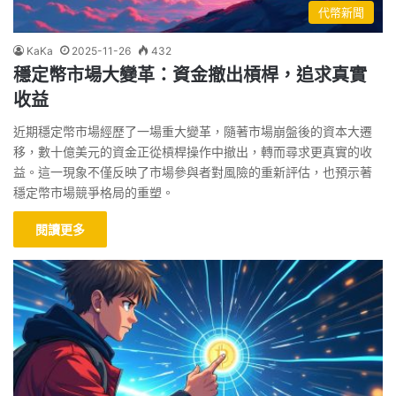
代幣新聞
KaKa
2025-11-26
432
穩定幣市場大變革：資金撤出槓桿，追求真實
收益
近期穩定幣市場經歷了一場重大變革，隨著市場崩盤後的資本大遷
移，數十億美元的資金正從槓桿操作中撤出，轉而尋求更真實的收
益。這一現象不僅反映了市場參與者對風險的重新評估，也預示著
穩定幣市場競爭格局的重塑。
閱讀更多