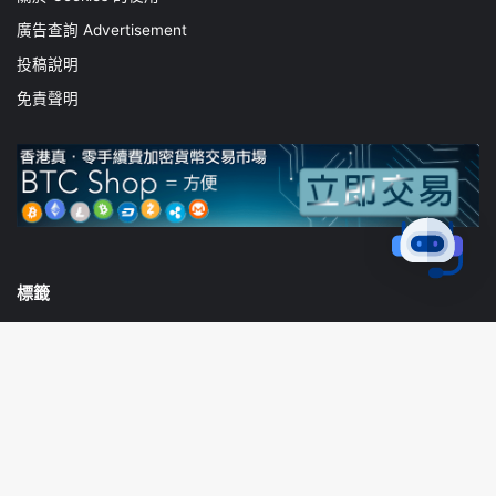
廣告查詢 Advertisement
投稿說明
免責聲明
標籤
bitcoin
defi
ETF
Metaverse
NFT
SEC
以太坊
加密貨幣
區塊鏈
市場
投資者
比特幣
炒币机器人
B
監管
穩定幣
美國
美通社
金融科技
t