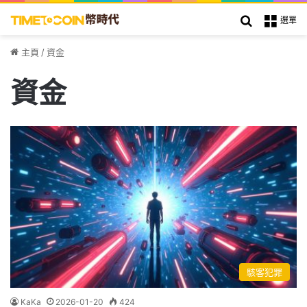
搜索
選單
主頁
/
資金
資金
駭客犯罪
KaKa
2026-01-20
424