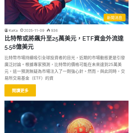
新聞消息
KaKa
2025-11-09
936
比特幣或將飆升至25萬美元，ETF資金外流達
5.58億美元
比特幣市場持續吸引全球投資者的目光，近期的市場動態更是引發
廣泛討論。根據專家預測，比特幣的價格可能在未來達到25萬美
元，這一預測無疑為市場注入了一劑強心針。然而，與此同時，交
易所交易基金（ETF）的資
閱讀更多