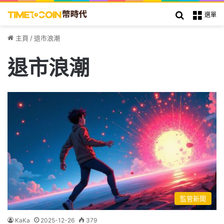
搜索
選單
主頁
/
退市浪潮
退市浪潮
監管新聞
KaKa
2025-12-26
379