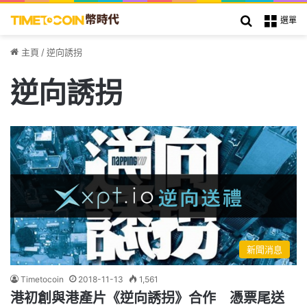
搜索
選單
主頁
/
逆向誘拐
逆向誘拐
新聞消息
Timetocoin
2018-11-13
1,561
港初創與港產片《逆向誘拐》合作 憑票尾送