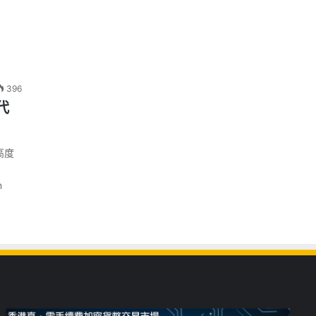
396
代
高度
n