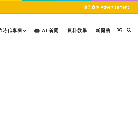
廣告查詢 Advertisement
隨機文
搜
幣時代專欄
AI 新聞
資料教學
新聞稿