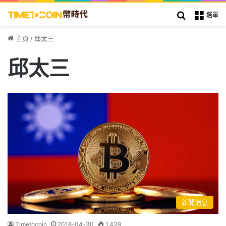
搜索
選單
主頁
/
邱太三
邱太三
新聞消息
Timetocoin
2018-04-30
1,439