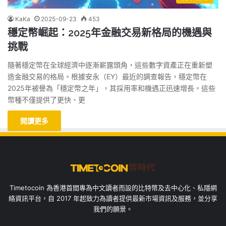
KaKa
2025-09-23
453
穩定幣崛起：2025年金融交易新格局的機遇與
挑戰
隨著穩定幣在全球經濟中逐漸嶄露頭角，這些數字資產正在重新塑
造金融交易的格局。根據安永（EY）最近的調查報告，穩定幣在
2025年被譽為「穩定幣之年」，其採用率和機遇正迅速增長。這些
幣種不僅提供了更快、更
閱讀更多
Timetocoin 為香港首間專為中文讀者而設的比特幣及去中心化、私隱網
絡資訊平台，自 2017 年起致力為讀者提供最新市場資訊及服務，並分享
我們的願景。