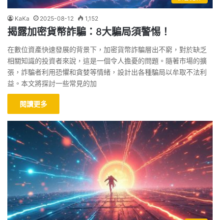
KaKa
2025-08-12
1,152
揭露加密貨幣詐騙：8大騙局須警惕！
在數位資產快速發展的背景下，加密貨幣詐騙層出不窮，對於缺乏
相關知識的投資者來說，這是一個令人擔憂的問題。隨著市場的擴
張，詐騙者利用恐懼和貪婪等情緒，設計出各種騙局以牟取不法利
益。本文將探討一些常見的加
閱讀更多