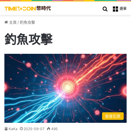
搜索
選單
主頁
/
釣魚攻擊
釣魚攻擊
駭客犯罪
KaKa
2025-09-07
495