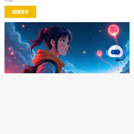
閱讀更多
代幣新聞
B
KaKa
2025-09-21
624
2025 年潛力加密貨幣：Chainlink、VeChain
t
與 Polkadot 解析
t
隨著 2025 年的到來，加密貨幣市場持續演變，Chainlink、
b
VeChain 和 Polkadot 等主要玩家在去中心化金融（DeFi）和代幣化