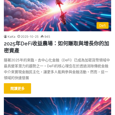
Defi
KaKa
2025-10-25
945
2025年DeFi收益農場：如何賺取與增長你的加
密資產
隨著2025年的來臨，去中心化金融（DeFi）已成為加密貨幣領域中
最具變革潛力的趨勢之一。DeFi的核心理念在於透過消除傳統金融
中介來實現金融民主化，讓更多人能夠參與金融活動。然而，這一
領域的快速發展
閱讀更多