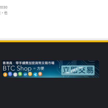
030
注，也