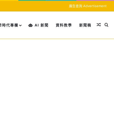
廣告查詢 Advertisement
隨機文
搜
幣時代專欄
AI 新聞
資料教學
新聞稿