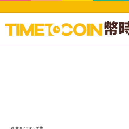
主頁
/
2100 萬枚