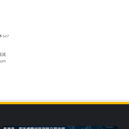
547
縮減
um