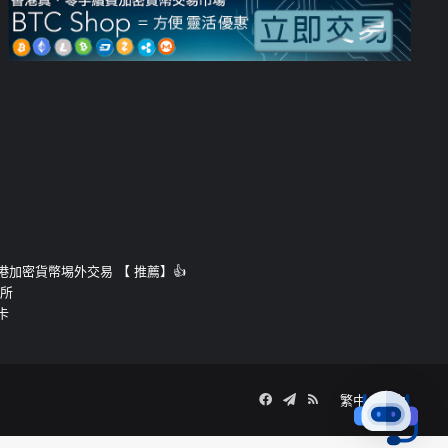
運的香港加密貨幣埸外交易 【 推薦】👍
易所
卡
Facebook
Telegram
RSS
繁中
簡中