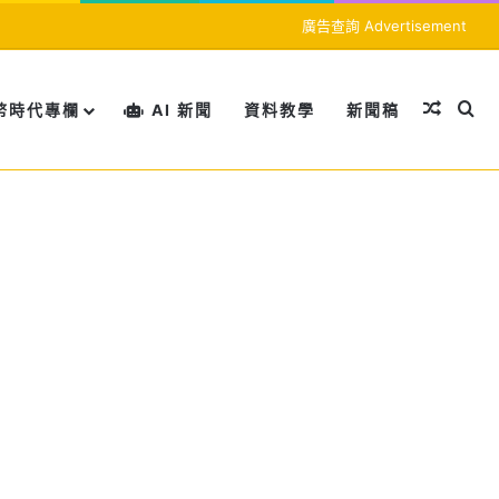
廣告查詢 Advertisement
隨機文
搜
幣時代專欄
AI 新聞
資料教學
新聞稿