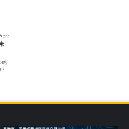
277
未
MD)的
片。