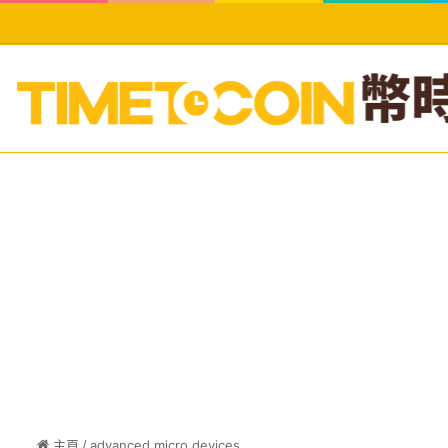
主頁
/
advanced micro devices