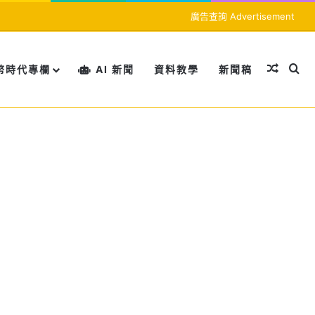
廣告查詢 Advertisement
隨機文
搜
幣時代專欄
AI 新聞
資料教學
新聞稿