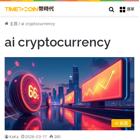
搜索
選單
主頁
/
ai cryptocurrency
ai cryptocurrency
AI 新聞
KaKa
2026-03-17
280