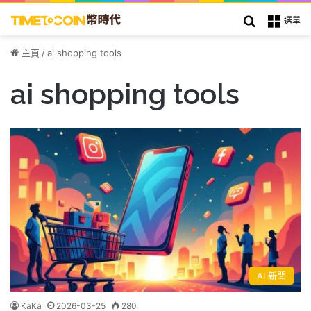
搜索
選單
主頁
/
ai shopping tools
ai shopping tools
AI 新聞
KaKa
2026-03-25
280