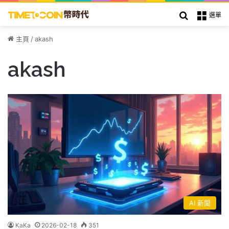
搜索
選單
主頁
/
akash
akash
AI 新聞
KaKa
2026-02-18
351