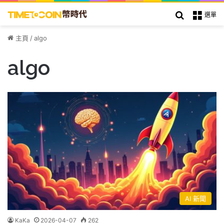
搜索
選單
主頁
/
algo
algo
AI 新聞
KaKa
2026-04-07
262