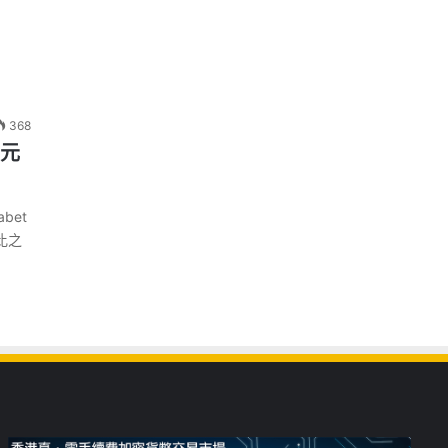
368
美元
bet
比之