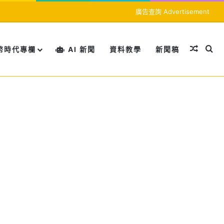
廣告查詢 Advertisement
隨機文
搜
幣時代專欄
AI 新聞
資料教學
新聞稿