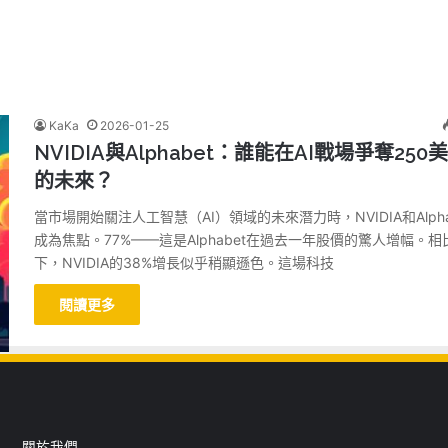
KaKa
2026-01-25
NVIDIA與Alphabet：誰能在AI戰場爭奪250
的未來？
當市場開始關注人工智慧（AI）領域的未來潛力時，NVIDIA和Alpha
成為焦點。77%——這是Alphabet在過去一年股價的驚人增幅。相
下，NVIDIA的38%增長似乎稍顯遜色。這場科技
閱讀更多
關於我們