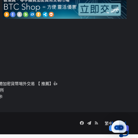
運的香港加密貨幣埸外交易 【 推薦】👍
易所
卡
Facebook
Telegram
RSS
繁中
簡中