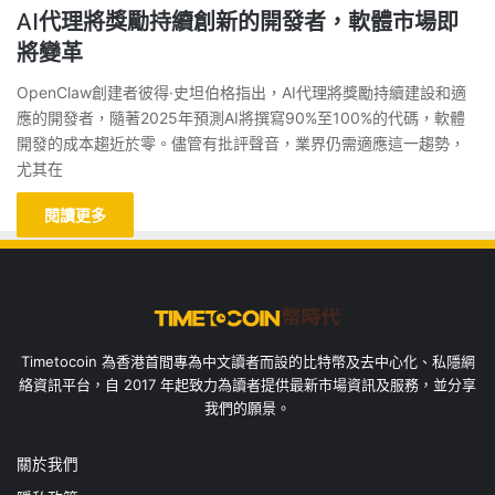
AI代理將獎勵持續創新的開發者，軟體市場即
將變革
OpenClaw創建者彼得·史坦伯格指出，AI代理將獎勵持續建設和適
應的開發者，隨著2025年預測AI將撰寫90%至100%的代碼，軟體
開發的成本趨近於零。儘管有批評聲音，業界仍需適應這一趨勢，
尤其在
閱讀更多
Timetocoin 為香港首間專為中文讀者而設的比特幣及去中心化、私隱網
絡資訊平台，自 2017 年起致力為讀者提供最新市場資訊及服務，並分享
我們的願景。
關於我們