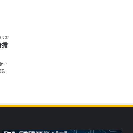
337
者擔
業平
緣政