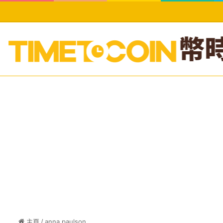
主頁
/
anna paulson