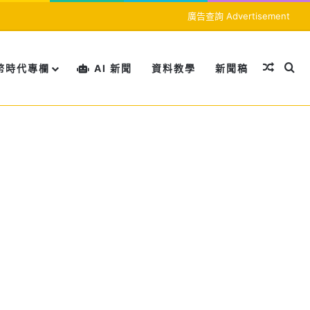
廣告查詢 Advertisement
隨機文
搜
幣時代專欄
AI 新聞
資料教學
新聞稿