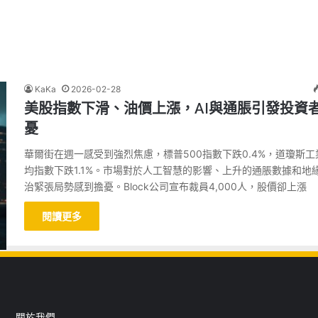
KaKa
2026-02-28
美股指數下滑、油價上漲，AI與通脹引發投資
憂
華爾街在週一感受到強烈焦慮，標普500指數下跌0.4%，道瓊斯工
均指數下跌1.1%。市場對於人工智慧的影響、上升的通脹數據和地
治緊張局勢感到擔憂。Block公司宣布裁員4,000人，股價卻上漲
閱讀更多
關於我們