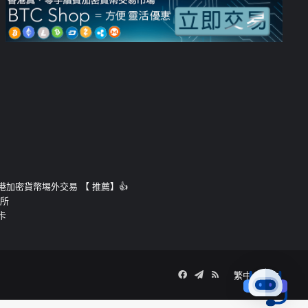
運的香港加密貨幣埸外交易 【 推薦】👍
易所
卡
Facebook
Telegram
RSS
繁中
簡中