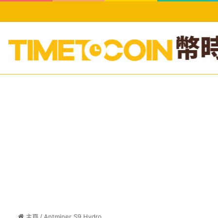
主頁
/
Antminer S9 Hydro