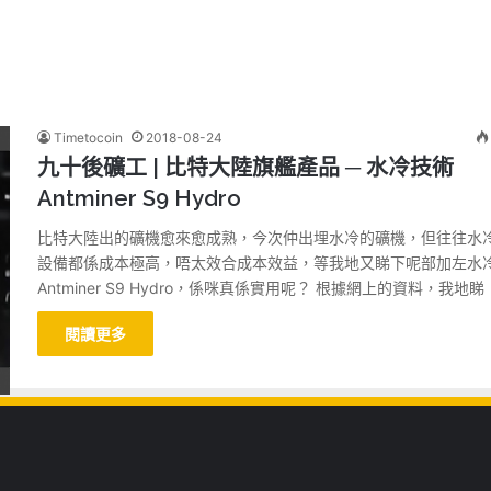
Timetocoin
2018-08-24
九十後礦工 | 比特大陸旗艦產品 ─ 水冷技術
Antminer S9 Hydro
比特大陸出的礦機愈來愈成熟，今次仲出埋水冷的礦機，但往往水
設備都係成本極高，唔太效合成本效益，等我地又睇下呢部加左水
Antminer S9 Hydro，係咪真係實用呢？ 根據網上的資料，我地睇
閱讀更多