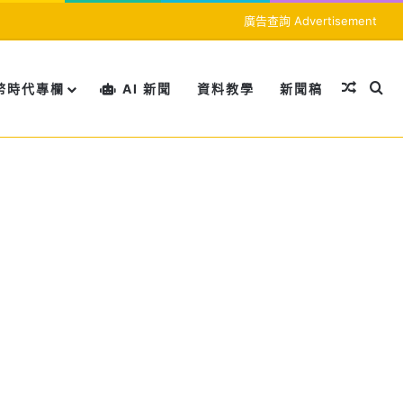
廣告查詢 Advertisement
隨機文
搜
幣時代專欄
AI 新聞
資料教學
新聞稿