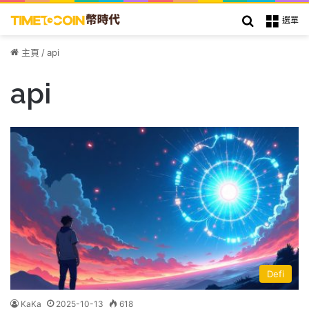
搜索
選單
主頁
/
api
api
Defi
KaKa
2025-10-13
618