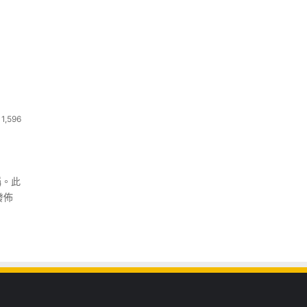
1,596
稱。此
發佈