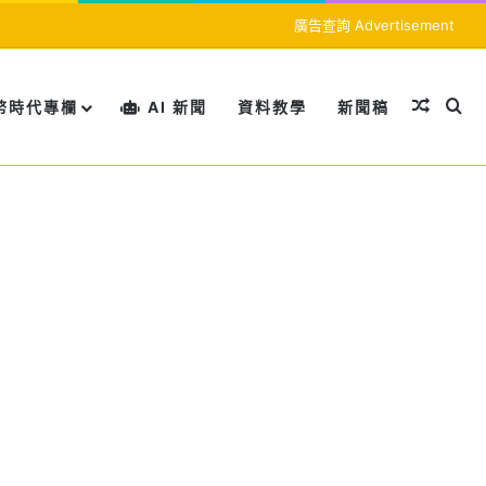
廣告查詢 Advertisement
隨機文
搜
幣時代專欄
AI 新聞
資料教學
新聞稿