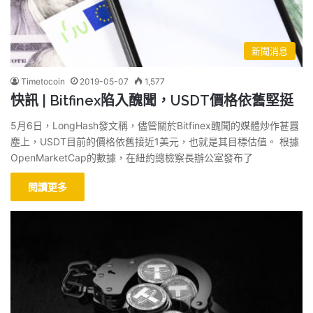
新聞消息
Timetocoin
2019-05-07
1,577
快訊 | Bitfinex陷入醜聞，USDT價格依舊堅挺
5月6日，LongHash發文稱，儘管關於Bitfinex醜聞的媒體炒作甚囂
塵上，USDT目前的價格依舊接近1美元，也就是其目標估值。 根據
OpenMarketCap的數據，在紐約總檢察長辦公室發布了
閱讀更多