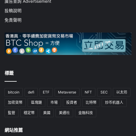
廣告查詢 Advertisement
投稿說明
免責聲明
標籤
bitcoin
defi
ETF
Metaverse
NFT
SEC
以太坊
加密貨幣
區塊鏈
市場
投資者
比特幣
炒币机器人
監管
穩定幣
美國
美通社
金融科技
網站推薦