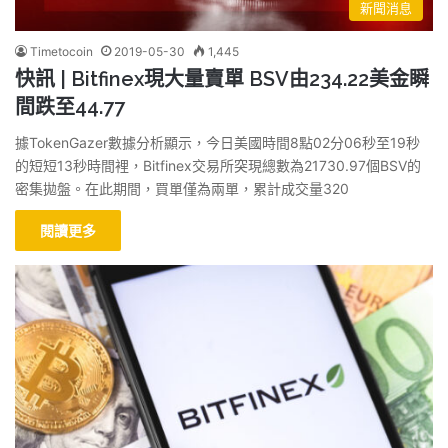
新聞消息
Timetocoin
2019-05-30
1,445
快訊 | Bitfinex現大量賣單 BSV由234.22美金瞬
間跌至44.77
據TokenGazer數據分析顯示，今日美國時間8點02分06秒至19秒
的短短13秒時間裡，Bitfinex交易所突現總數為21730.97個BSV的
密集拋盤。在此期間，買單僅為兩單，累計成交量320
閱讀更多