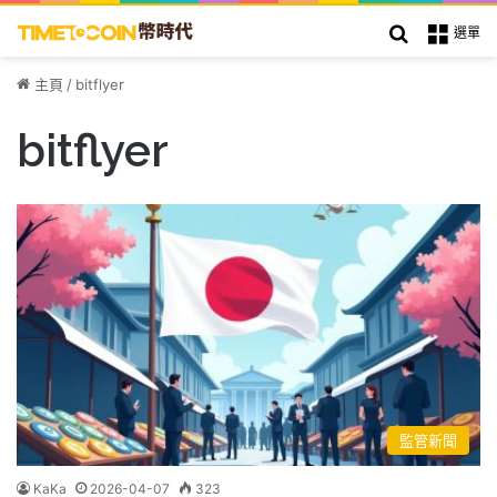
搜索
選單
主頁
/
bitflyer
bitflyer
監管新聞
KaKa
2026-04-07
323