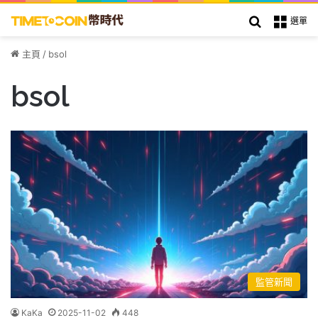
搜索
選單
主頁
/
bsol
bsol
監管新聞
KaKa
2025-11-02
448