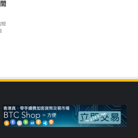
瞬間
的短
拋