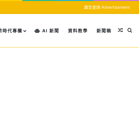
廣告查詢 Advertisement
隨機文
搜
幣時代專欄
AI 新聞
資料教學
新聞稿