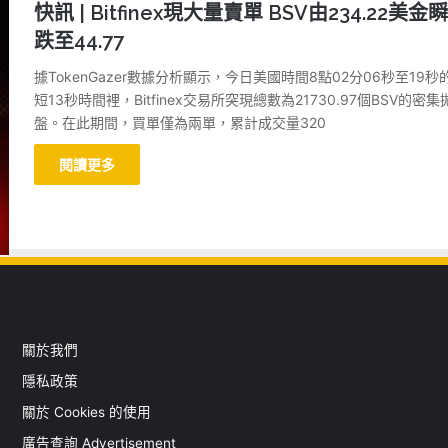
快訊 | Bitfinex現大量賣單 BSV由234.22美金
跌至44.77
據TokenGazer數據分析顯示，今日美國時間8點02分06秒至19秒
短13秒時間裡，Bitfinex交易所突現總數為21730.97個BSV的密集
盤。在此期間，買單僅為兩單，累計成交量320
閱讀更多
關於我們
隱私政策
關於 Cookies 的使用
廣告查詢 Advertisement