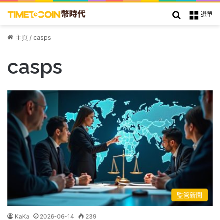
搜索
選單
主頁
/
casps
casps
監管新聞
KaKa
2026-06-14
239