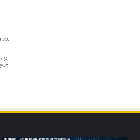
350
論，這
貨幣行