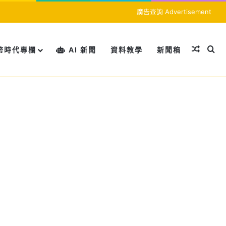
廣告查詢 Advertisement
隨機文
搜
幣時代專欄
AI 新聞
資料教學
新聞稿