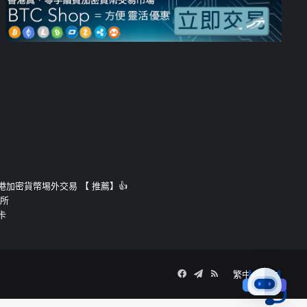
運的香港加密貨幣埸外交易 【 推薦】👍
易所
卡
Facebook
Telegram
RSS
繁中
簡中