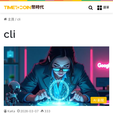
搜索
選單
主頁
/
cli
cli
AI 新聞
KaKa
2026-03-07
333