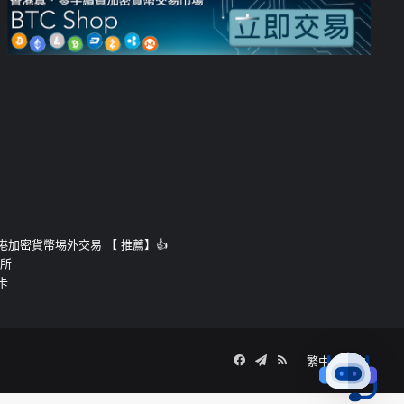
運的香港加密貨幣埸外交易 【 推薦】👍
易所
卡
Facebook
Telegram
RSS
繁中
簡中