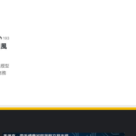
193
用風
能模型
商務