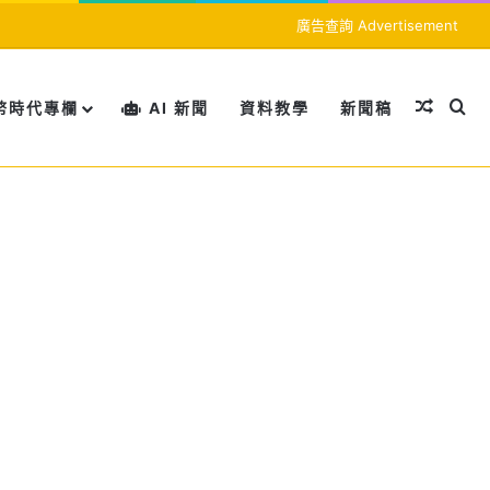
廣告查詢 Advertisement
隨機文
搜
幣時代專欄
AI 新聞
資料教學
新聞稿