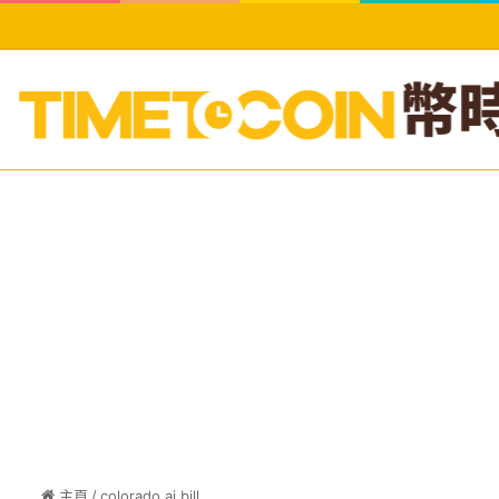
主頁
/
colorado ai bill