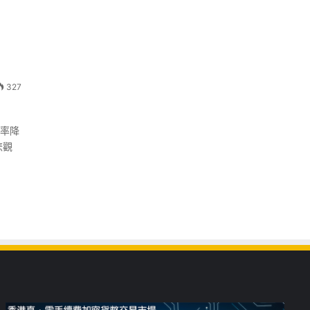
327
業率降
悲觀