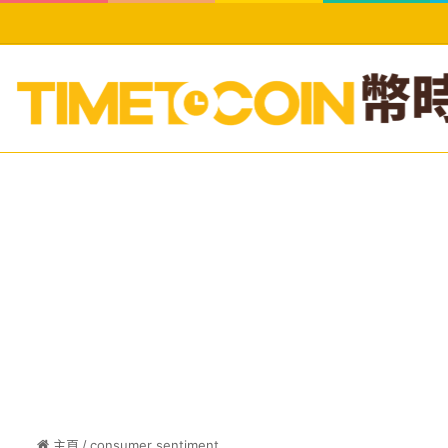
主頁
/
consumer sentiment