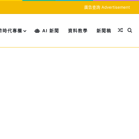
廣告查詢 Advertisement
隨機文
搜
幣時代專欄
AI 新聞
資料教學
新聞稿