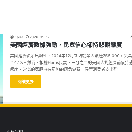
KaKa
2026-02-17
美國經濟數據強勁，民眾信心卻持悲觀態度
美國經濟顯示出韌性，2024年12月新增就業人數達256,000，失
至4.1%。然而，根據Harris民調，三分之二的美國人對經濟前景持
態度，54%的家庭擁有足夠的應急儲蓄。儘管消費者支出強
閱讀更多
關於我們