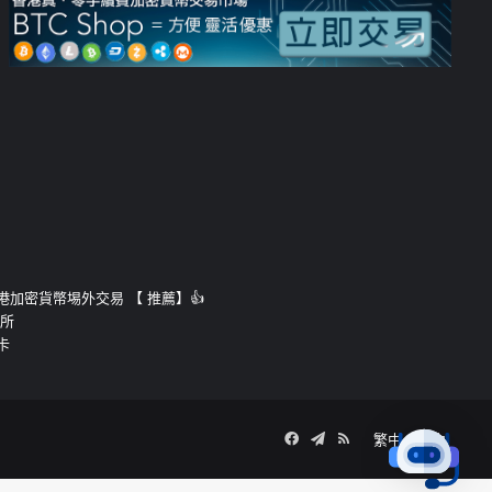
運的香港加密貨幣埸外交易 【 推薦】👍
易所
卡
Facebook
Telegram
RSS
繁中
簡中