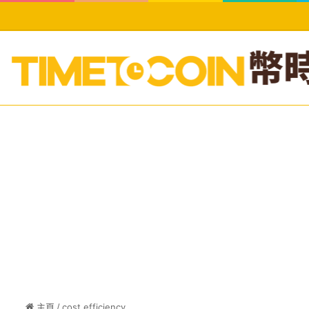
主頁
/
cost efficiency