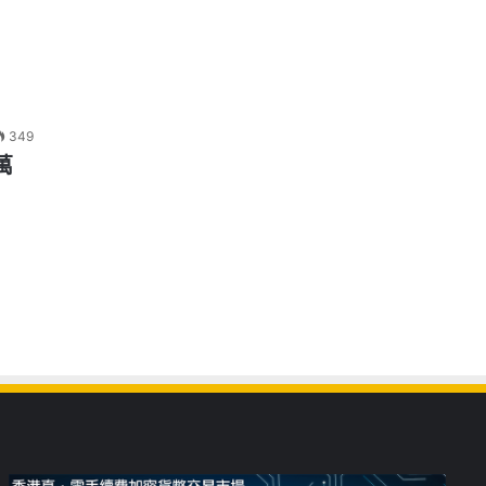
349
萬
，