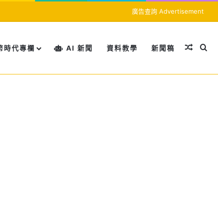
廣告查詢 Advertisement
隨機文
搜
幣時代專欄
AI 新聞
資料教學
新聞稿