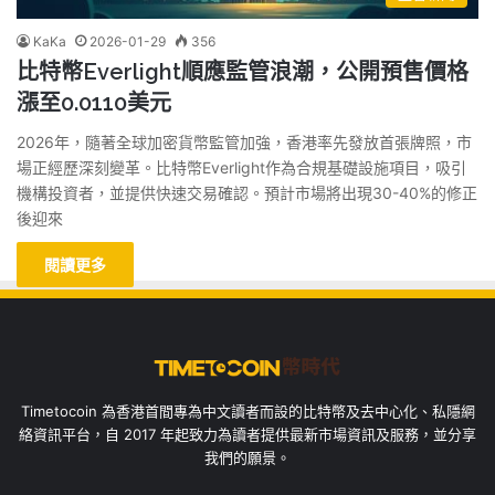
KaKa
2026-01-29
356
比特幣Everlight順應監管浪潮，公開預售價格
漲至0.0110美元
2026年，隨著全球加密貨幣監管加強，香港率先發放首張牌照，市
場正經歷深刻變革。比特幣Everlight作為合規基礎設施項目，吸引
機構投資者，並提供快速交易確認。預計市場將出現30-40%的修正
後迎來
閱讀更多
Timetocoin 為香港首間專為中文讀者而設的比特幣及去中心化、私隱網
絡資訊平台，自 2017 年起致力為讀者提供最新市場資訊及服務，並分享
我們的願景。