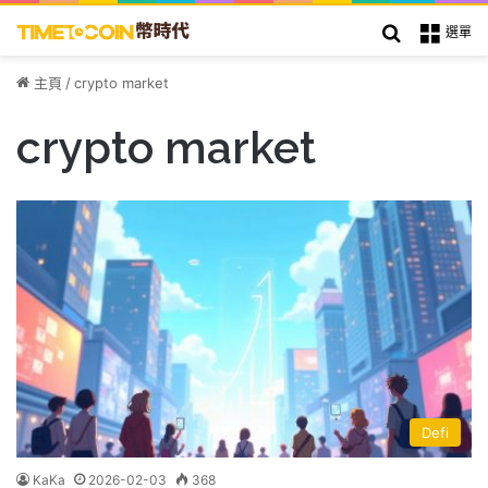
搜索
選單
主頁
/
crypto market
crypto market
Defi
KaKa
2026-02-03
368