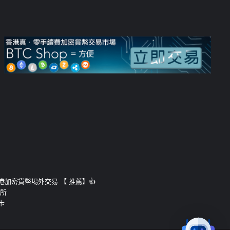
運的香港加密貨幣埸外交易 【 推薦】👍
易所
卡