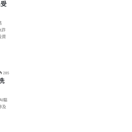
名受
結
魚詐
投資
285
洗
AI驅
涉及