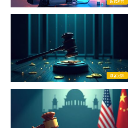
監管新聞
駭客犯罪