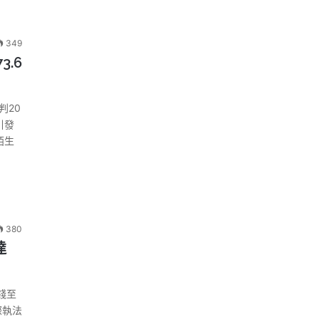
349
.6
判20
引發
陌生
380
達
錢至
際執法