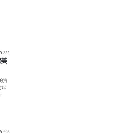
222
億美
的資
對以
5
226