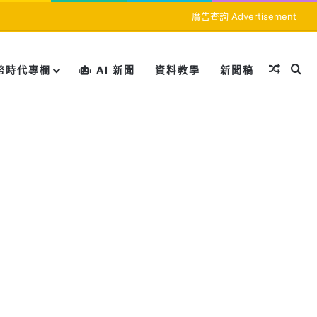
廣告查詢 Advertisement
隨機文
搜
幣時代專欄
AI 新聞
資料教學
新聞稿