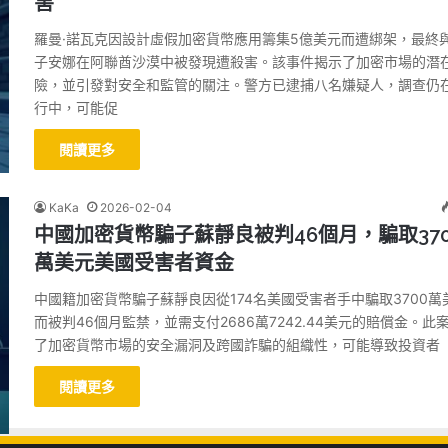
害
羅曼·諾瓦克因設計虛假加密貨幣應用籌集5億美元而遭綁架，最終
子安娜在阿聯酋沙漠中被發現遭殺害。該事件揭示了加密市場的潛
險，並引發對安全和監管的關注。警方已逮捕八名嫌疑人，調查仍
行中，可能促
閱讀更多
KaKa
2026-02-04
中國加密貨幣騙子蘇靜良被判46個月，騙取370
萬美元美國受害者資金
中國籍加密貨幣騙子蘇靜良因從174名美國受害者手中騙取3700萬
而被判46個月監禁，並需支付2686萬7242.44美元的賠償金。此
了加密貨幣市場的安全漏洞及跨國詐騙的組織性，可能導致投資者
閱讀更多