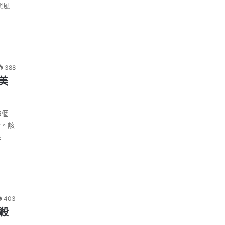
與風
388
美
6個
者。該
性
403
殺