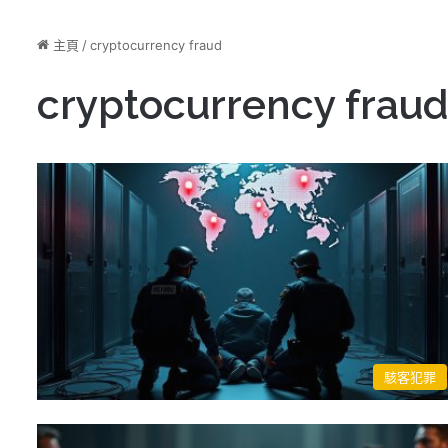
主頁
/
cryptocurrency fraud
cryptocurrency fraud
駭客犯罪