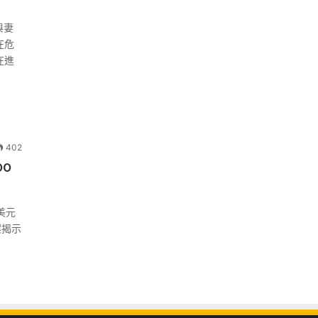
與妻
在危
在進
402
0
美元
案揭示