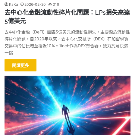
KaKa
2026-02-20
319
去中心化金融流動性碎片化問題：LPs損失高達
5億美元
去中心化金融（DeFi）面臨5億美元的流動性損失，主要源於流動性
碎片化問題。自2020年以來，去中心化交易所（DEX）在加密現貨
交易中的佔比增至接近10%。1inch作為DEX聚合器，致力於解決這
一挑
閱讀更多