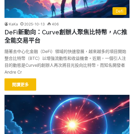
Defi
KaKa
2025-10-13
406
DeFi新動向：Curve創辦人聚焦比特幣，AC推
全能交易平台
隨著去中心化金融（DeFi）領域的快速發展，越來越多的項目開始
整合比特幣（BTC）以增強流動性和收益機會。近期，一個引人注
目的動態是Curve的創辦人再次將目光投向比特幣，而知名開發者
Andre Cr
閱讀更多