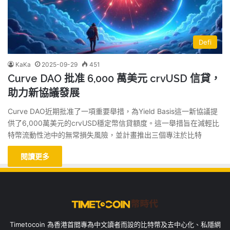
Defi
KaKa
2025-09-29
451
Curve DAO 批准 6,000 萬美元 crvUSD 信貸，
助力新協議發展
Curve DAO近期批准了一項重要舉措，為Yield Basis這一新協議提
供了6,000萬美元的crvUSD穩定幣信貸額度。這一舉措旨在減輕比
特幣流動性池中的無常損失風險，並計畫推出三個專注於比特
閱讀更多
Timetocoin 為香港首間專為中文讀者而設的比特幣及去中心化、私隱網