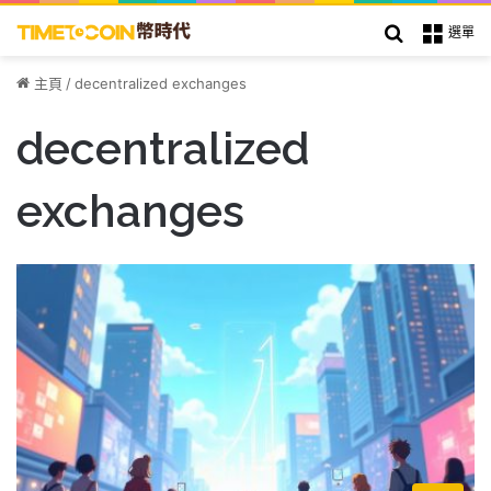
搜索
選單
主頁
/
decentralized exchanges
decentralized
exchanges