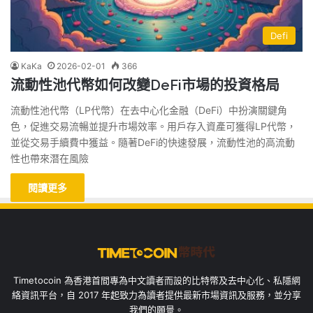
Defi
KaKa
2026-02-01
366
流動性池代幣如何改變DeFi市場的投資格局
流動性池代幣（LP代幣）在去中心化金融（DeFi）中扮演關鍵角
色，促進交易流暢並提升市場效率。用戶存入資產可獲得LP代幣，
並從交易手續費中獲益。隨著DeFi的快速發展，流動性池的高流動
性也帶來潛在風險
閱讀更多
Timetocoin 為香港首間專為中文讀者而設的比特幣及去中心化、私隱網
絡資訊平台，自 2017 年起致力為讀者提供最新市場資訊及服務，並分享
我們的願景。